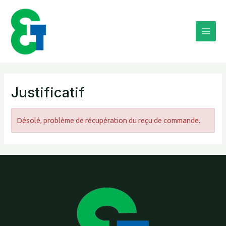
Aller
Main
au
Men
contenu
Justificatif
Désolé, problème de récupération du reçu de commande.