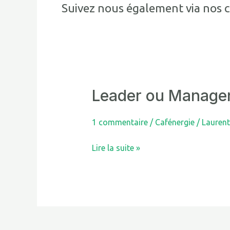
Suivez nous également via nos 
Leader ou Manage
Leader
ou
Manager
1 commentaire
/
Cafénergie
/
Lauren
Lire la suite »