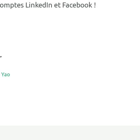
comptes LinkedIn et Facebook !
r
t Yao