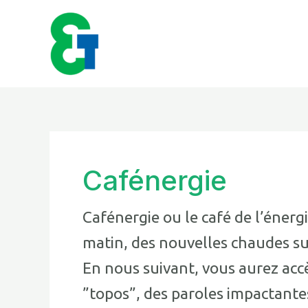
Aller
au
contenu
Cafénergie
Cafénergie ou le café de l’éner
matin, des nouvelles chaudes sur
En nous suivant, vous aurez accès
”topos”, des paroles impactantes