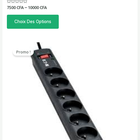
Note
7500
CFA
–
10000
CFA
0
sur
5
Choix Des Options
Promo !