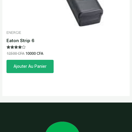
ENERGIE
Eaton Strip 6
Note
12500
CFA
10000
CFA
4.00
sur 5
Ajouter Au Panier